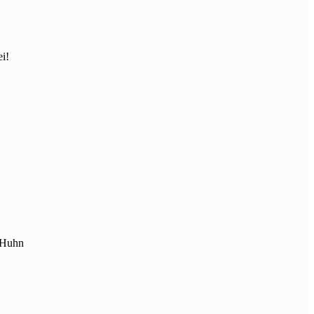
i!
e Huhn