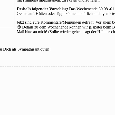
mit Hühnersympathisanten, zu skaten und zu feiern.
Deshalb folgender Vorschlag:
Das Wochenende 30.08.-01.0
Oehna auf, Hütten oder Tippi können natürlich auch gemiet
Jetzt sind eure Kommentare/Meinungen gefragt. Vor allem be
😉 Details zu dem Wochenende können wir ja später beim 
Mail bitte an mich!
(Sollte wieder gehen, sagt der Hühnersch
u Dich als Sympathisant outen!