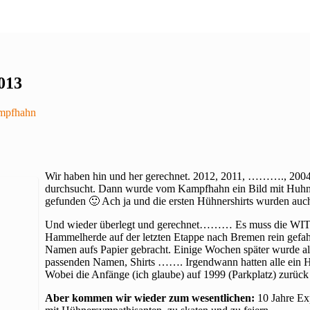
013
mpfhahn
Wir haben hin und her gerechnet. 2012, 2011, ………., 2004?
durchsucht. Dann wurde vom Kampfhahn ein Bild mit Huhn
gefunden 🙂 Ach ja und die ersten Hühnershirts wurden auch
Und wieder überlegt und gerechnet……… Es muss die WIT 20
Hammelherde auf der letzten Etappe nach Bremen rein gefah
Namen aufs Papier gebracht. Einige Wochen später wurde al
passenden Namen, Shirts ……. Irgendwann hatten alle ein Hu
Wobei die Anfänge (ich glaube) auf 1999 (Parkplatz) zurüc
Aber kommen wir wieder zum wesentlichen:
10 Jahre Ex