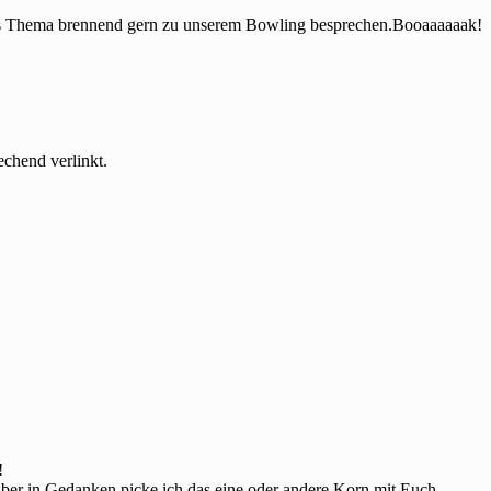
das Thema brennend gern zu unserem Bowling besprechen.Booaaaaaak!
echend verlinkt.
!
 aber in Gedanken picke ich das eine oder andere Korn mit Euch…