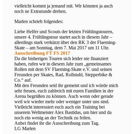
vielleicht kommt ja jemand mit. Wir könnten ja auch
noch ne Extrarunde drehen.
Marlen schrieb folgendes:
Liebe Helfer und Scouts der letzten Frühlingstouren,
unsere 4. Frühlingstour startet auch in diesem Jahr –
allerdings stark verkürzt über den RK 3 der Flaeming-
Skate – am Sonntag, dem 7. Mai 2017 um 11 Uhr.
Ausschreibung FT FS 2017
Da die bisherigen Touren sich leider nie finanziert
haben, rufen wir in diesem Jahr zum „gemeinsames
Rollen mit dem SV Flaeming-Skate e.V. und seinen
Freunden per Skates, Rad, Rollstuhl, Stepperbike &
Co.“ auf.
Mit den Freunden seid ihr gemeint und ich würde mich
sehr freuen, euch zahlreich mit euren Familien in der
Arena begrüßen zu können. Auch wenn oder gerade
weil wir wieder mehr oder weniger unter uns sind.
Vielleicht interessiert euch auch ein Training bei
unserem Weltmeister Alex Bastidas, um hier und da
noch ein wenig an der Technik zu feilen.
Anbei findet ihr die Ausschreibung zum Tag.
LG Marlen