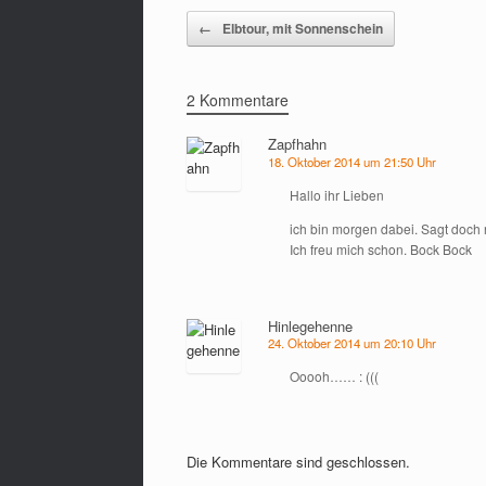
Beitragsnavigation
←
Elbtour, mit Sonnenschein
2 Kommentare
Zapfhahn
18. Oktober 2014 um 21:50 Uhr
Hallo ihr Lieben
ich bin morgen dabei. Sagt doch 
Ich freu mich schon. Bock Bock
Hinlegehenne
24. Oktober 2014 um 20:10 Uhr
Ooooh…… : (((
Die Kommentare sind geschlossen.