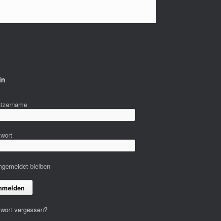
in
tzername
wort
gemeldet bleiben
wort vergessen?